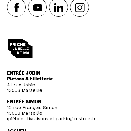
© Caroline Dutrey – Precy
Numbi – La Transmigration
ENTRÉE JOBIN
© Caroline Dutrey – Precy
Numbi – La Transmigration
Piétons & billetterie
41 rue Jobin
13003 Marseille
ENTRÉE SIMON
12 rue François Simon
13003 Marseille
(piétons, livraisons et parking restreint)