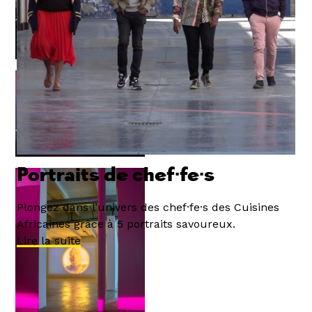
© Caroline Dutrey –
Emeka Ogboh – Stirring
the Pot
© Caroline Dutrey – Nora
Chipaumire – Afternow
Portraits de chef·fe·s
Plongez dans l’univers des chef·fe·s des Cuisines
Africaines grâce à 5 portraits savoureux.
Lire la suite