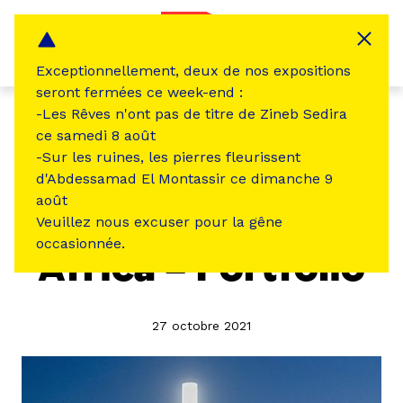
Panneau de gestion des cookies
MENU
Exceptionnellement, deux de nos expositions
seront fermées ce week-end :
-Les Rêves n'ont pas de titre de Zineb Sedira
Here Comes Africa
ce samedi 8 août
-Sur les ruines, les pierres fleurissent
ÇA S'EST PASSÉ À LA FRICHE
d'Abdessamad El Montassir ce dimanche 9
août
Here Comes
Veuillez nous excuser pour la gêne
occasionnée.
Africa – Portfolio
27 octobre 2021