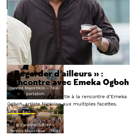
portation
« Regarder d’ailleurs » :
Rencontre avec Emeka Ogboh
© Caroline Dutrey –
Yannos Majestikos – Télé-
portation
Radio Grenouille est partie à la rencontre d’Emeka
Ogboh, artiste Nigérian aux multiples facettes.
Lire la suite
© Caroline Dutrey –
Yannos Majestikos – Télé-
portation