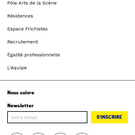
Pôle Arts de la Scène
Résidences
Espace Frichistes
© Caroline Dutrey – Alain
Polo Nzuzi – Cinquante
Recrutement
miroirs et moi
Égalité professionnelle
L'équipe
Nous suivre
Newsletter
S'INSCRIRE
© Caroline Dutrey – Alain
Polo Nzuzi – Cinquante
miroirs et moi