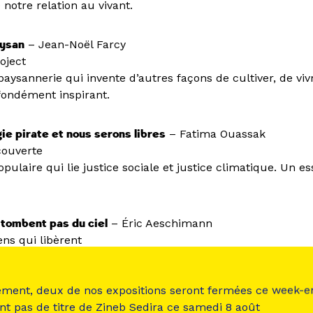
notre relation au vivant.
aysan
– Jean-Noël Farcy
oject
paysannerie qui invente d’autres façons de cultiver, de vivr
fondément inspirant.
ie pirate et nous serons libres
– Fatima Ouassak
couverte
pulaire qui lie justice sociale et justice climatique. Un e
 tombent pas du ciel
– Éric Aeschimann
ens qui libèrent
e pourquoi l’écologie est parfois rejetée et comment l’ex
e ces fractures.
ement, deux de nos expositions seront fermées ce week-e
nt pas de titre de Zineb Sedira ce samedi 8 août
TIONS