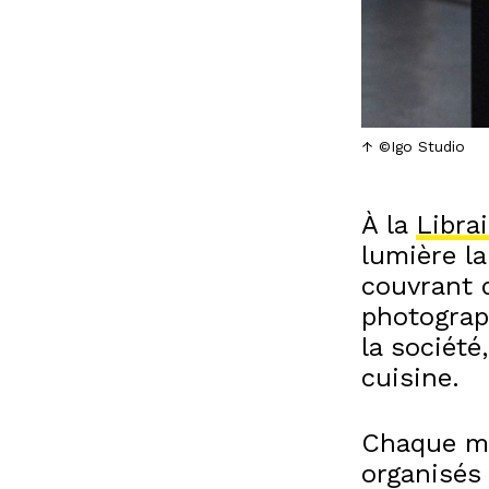
©Igo Studio
À la
Librai
lumière la
couvrant d
photograph
la société
cuisine.
Chaque mo
organisés 