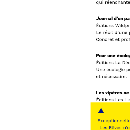
qui réenchante 
Journal d’un p
Éditions Wildpr
Le récit d’une 
Concret et pro
Pour une écolog
Éditions La Dé
Une écologie po
et nécessaire.
Les vipères ne
Éditions Les Li
Pour comprendr
instrumentalis
Exceptionnell
-Les Rêves n'o
ROMANS & FIC