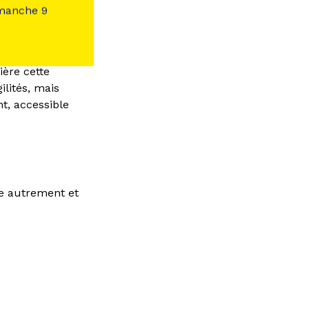
imanche 9
ière cette
ilités, mais
nt, accessible
re autrement et