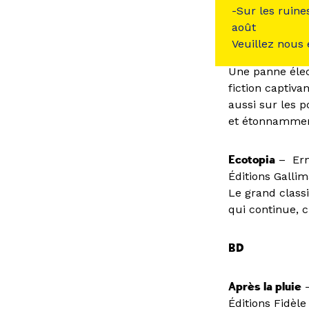
-Sur les ruine
août
Le Jour Zéro
– 
Veuillez nous
Éditions Le Tr
Une panne élect
fiction captiva
aussi sur les p
et étonnammen
Ecotopia
– Ern
Éditions Gallim
Le grand classi
qui continue, c
BD
Après la pluie
–
Éditions Fidèle