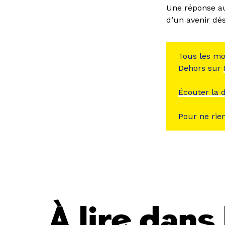
Une réponse au
d’un avenir dés
Tous les mo
Dehors sur
Écouter la 
Pour ne rien
À lire dan