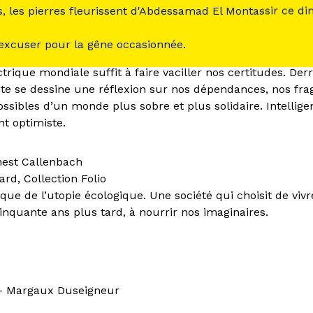
s, les pierres fleurissent d'Abdessamad El Montassir ce d
Hadrien Klent
 excuser pour la gêne occasionnée.
ipode
rique mondiale suffit à faire vaciller nos certitudes. Derr
nte se dessine une réflexion sur nos dépendances, nos frag
ossibles d’un monde plus sobre et plus solidaire. Intellige
t optimiste.
est Callenbach
ard, Collection Folio
que de l’utopie écologique. Une société qui choisit de viv
inquante ans plus tard, à nourrir nos imaginaires.
 Margaux Duseigneur