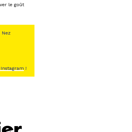
ver le goût
e Nez
 Instagram
!
ier