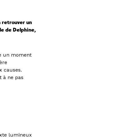
à retrouver un
ule de Delphine,
ivre un moment
ère
x causes.
t à ne pas
exte lumineux