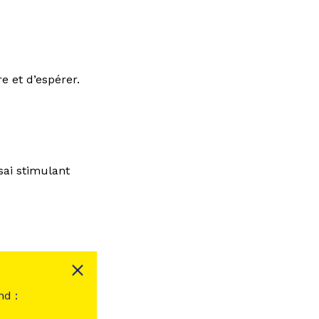
e et d’espérer.
ssai stimulant
trême droite
nd :