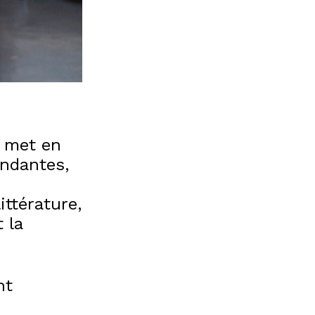
e met en
endantes,
ittérature,
 la
nt