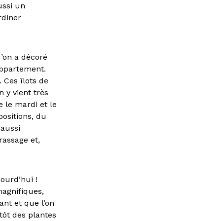
ussi un
rdiner
’on a décoré
 appartement.
 Ces îlots de
 y vient très
e le mardi et le
positions, du
 aussi
rassage et,
jourd’hui !
magnifiques,
ant et que l’on
utôt des plantes