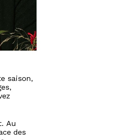
te saison,
ges,
vez
t. Au
lace des