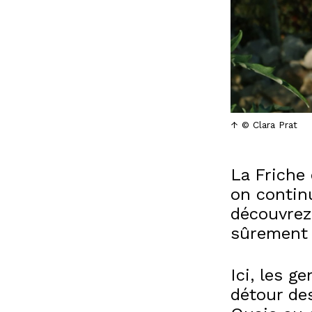
© Clara Prat
La Friche 
on continu
découvrez 
sûrement 
Ici, les g
détour de