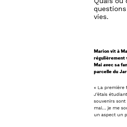
Quais ou 
questions 
vies.
Marion vit à Ma
régulièrement v
Mai avec sa fa
parcelle du Jar
« La première f
J’étais étudian
souvenirs sont
mai… je me sou
un aspect un pe