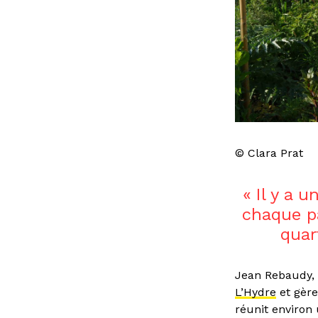
© Clara Prat
Il y a 
chaque pa
quar
Jean Rebaudy, p
L’Hydre
et gère
réunit environ 