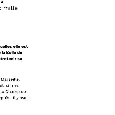
es
x mille
uelles elle est
 la Belle de
tretenir sa
 Marseille.
it, si mes
t le Champ de
is ! Il y avait