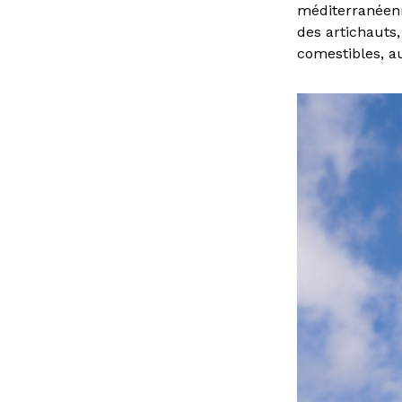
méditerranéenn
des artichauts,
comestibles, a