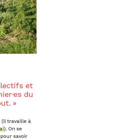
lectifs et
nier·es du
out.
l travaille à
ai
). On se
 pour savoir