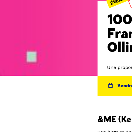
100
Fra
Oll
Une propos
Vendre
&ME (Ke