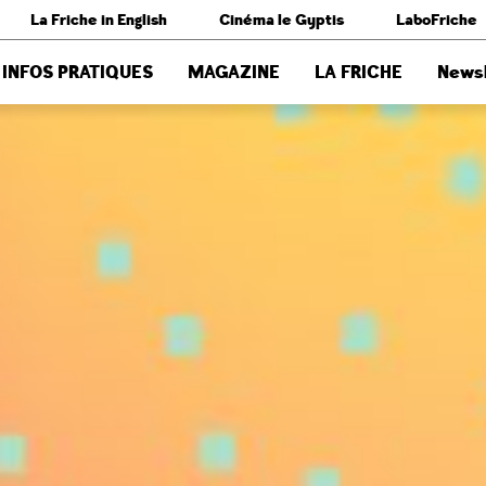
La Friche in English
Cinéma le Gyptis
LaboFriche
INFOS PRATIQUES
MAGAZINE
LA FRICHE
Newsl