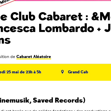
e Club Cabaret : &M
ncesca Lombardo + 
ins
ition de
Cabaret Aléatoire
di 25 mai de 23h à 5h
Grand Cab
inemusik, Saved Records)