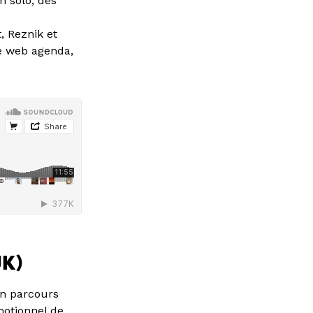
n solo, des
, Reznik et
ite web agenda,
UK)
on parcours
motionnel de