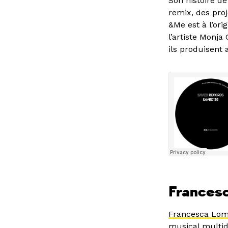
Son histoire de
remix, des pro
&Me est à l’or
l’artiste Monja
ils produisent 
Francesc
Francesca Lo
musical multidi