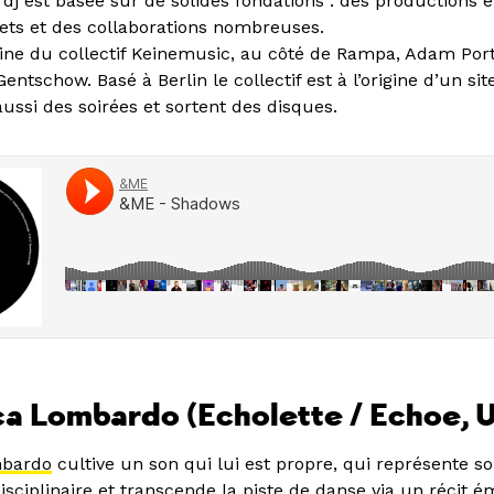
 dj est basée sur de solides fondations : des productions e
jets et des collaborations nombreuses.
igine du collectif Keinemusic, au côté de Rampa, Adam Port
 Gentschow. Basé à Berlin le collectif est à l’origine d’un s
aussi des soirées et sortent des disques.
a Lombardo (Echolette / Echoe, 
mbardo
cultive un son qui lui est propre, qui représente s
sciplinaire et transcende la piste de danse via un récit é