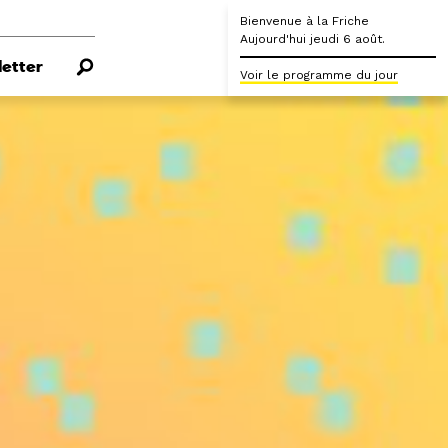
Bienvenue à la Friche
Aujourd'hui jeudi 6 août.
etter
Voir le programme du jour