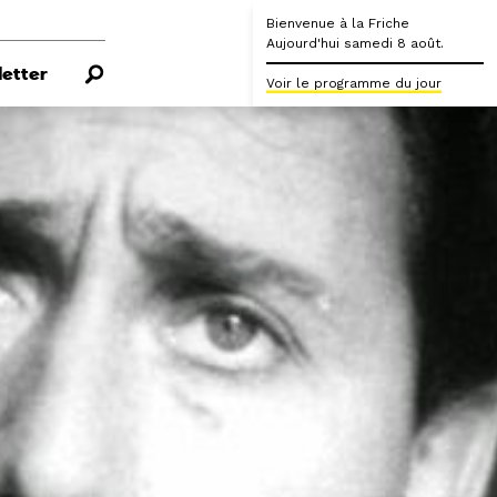
Bienvenue à la Friche
Aujourd'hui samedi 8 août.
etter
Voir le programme du jour