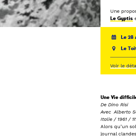
Une propo
Le Gyptis
e
Le 28 
Le Toi
Voir le dét
Une Vie difficil
De Dino Risi
Avec Alberto S
Italie / 1961 / 
Alors qu’un sol
journal clandest