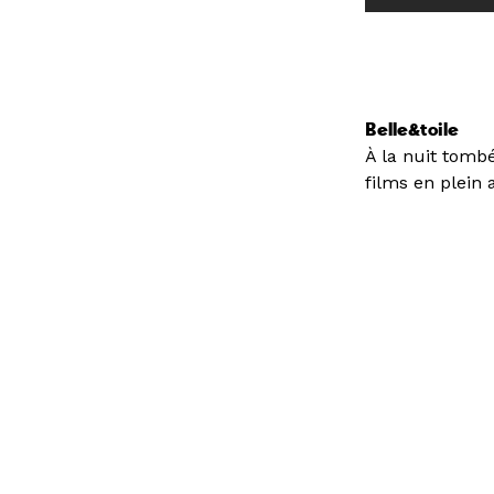
Belle&toile
À la nuit tombé
films en plein a
Prenez pique-n
Élaborée par l
est un joyeux m
les styles de
cinéma.