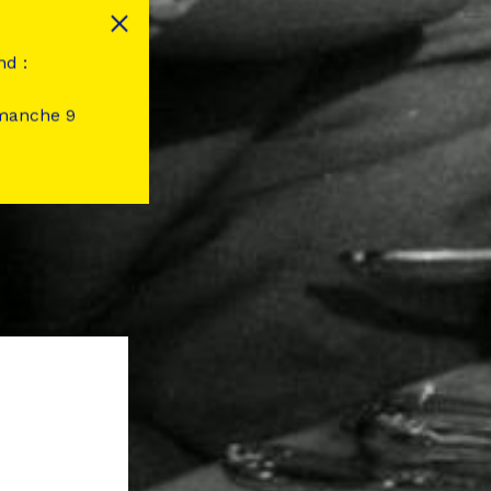
nd :
imanche 9