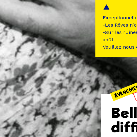
Exceptionnell
-Les Rêves n'o
-Sur les ruine
août
Veuillez nous
ÉVÉNEME
Bel
diff