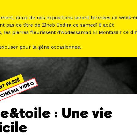
ement, deux de nos expositions seront fermées ce week-e
nt pas de titre de Zineb Sedira ce samedi 8 août
s, les pierres fleurissent d'Abdessamad El Montassir ce d
 excuser pour la gêne occasionnée.
NT PASSÉ
CINÉMA VIDÉO
le&toile : Une vie
icile