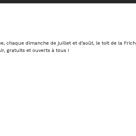
e, chaque dimanche de juillet et d’août, le toit de la Fri
ir, gratuits et ouverts à tous !
ique et couverture, nous fournissons les transats et les 
e tout nouveau club de spectateurs du cinéma Le Gyptis, B
élange de films d’hier et de films d’aujourd’hui, un oeil 