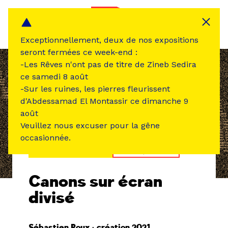
Panneau de gestion des cookies
MENU
Exceptionnellement, deux de nos expositions
seront fermées ce week-end :
-Les Rêves n'ont pas de titre de Zineb Sedira
ce samedi 8 août
-Sur les ruines, les pierres fleurissent
d'Abdessamad El Montassir ce dimanche 9
août
Veuillez nous excuser pour la gêne
occasionnée.
ÉVÉNEMENT PASSÉ
MUSIQUE SON
Canons sur écran
divisé
Sébastien Roux • création 2021