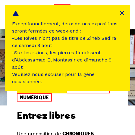
Panneau de gestion des cookies
MENU
Exceptionnellement, deux de nos expositions
seront fermées ce week-end :
-Les Rêves n'ont pas de titre de Zineb Sedira
ce samedi 8 août
-Sur les ruines, les pierres fleurissent
d'Abdessamad El Montassir ce dimanche 9
août
Veuillez nous excuser pour la gêne
occasionnée.
ÉVÉNEMENT PASSÉ
ATELIER /STAGE
NUMÉRIQUE
Entrez libres
Une proposition de
CHRONIQUES