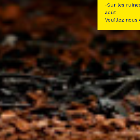
-Sur les ruine
août
Veuillez nous