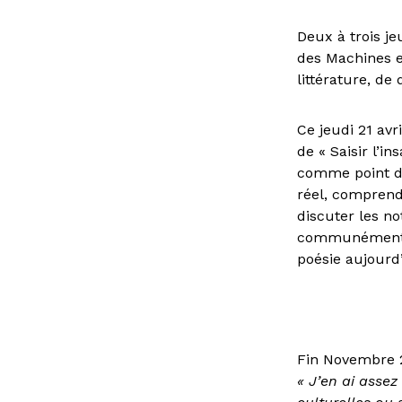
Deux à trois je
des Machines es
littérature, de
Ce jeudi 21 avr
de « Saisir l’i
comme point de
réel, comprendr
discuter les n
communément « 
poésie aujourd
Fin Novembre 20
« J’en ai asse