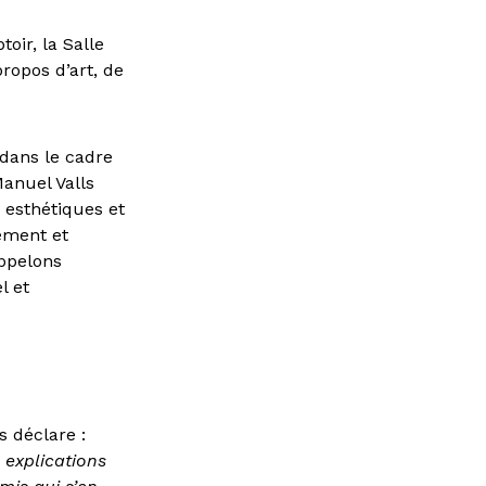
oir, la Salle
propos d’art, de
 dans le cadre
Manuel Valls
 esthétiques et
sement et
appelons
l et
s déclare :
 explications