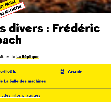
NT PASSÉ
RENCONTRE
ts divers : Frédéric
bach
ition de
La Réplique
avril 2016
Gratuit
e La Salle des machines
ail des infos pratiques