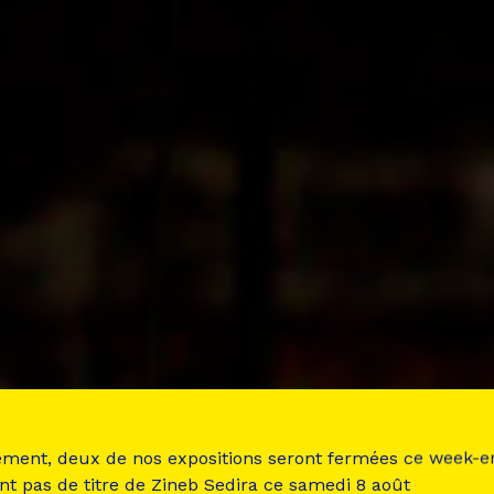
ement, deux de nos expositions seront fermées ce week-e
nt pas de titre de Zineb Sedira ce samedi 8 août