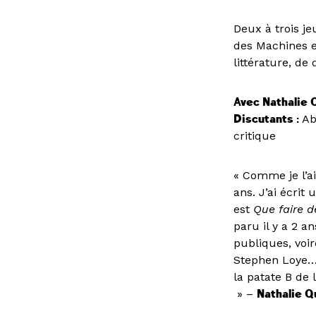
Deux à trois je
des Machines es
littérature, de
Avec Nathalie 
Discutants :
Abr
critique
« Comme je l’ai
ans. J’ai écrit
est
Que faire 
paru il y a 2 a
publiques, voir
Stephen Loye…),
la patate B de 
» –
Nathalie Q