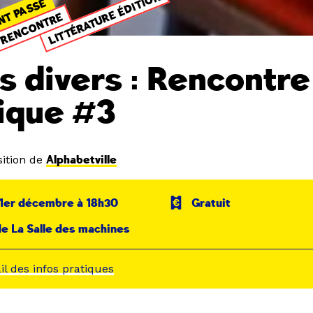
LITTÉRATURE ÉDITION
NT PASSÉ
RENCONTRE
ts divers : Rencontre
tique #3
ition de
Alphabetville
 1er décembre à 18h30
Gratuit
e La Salle des machines
ail des infos pratiques