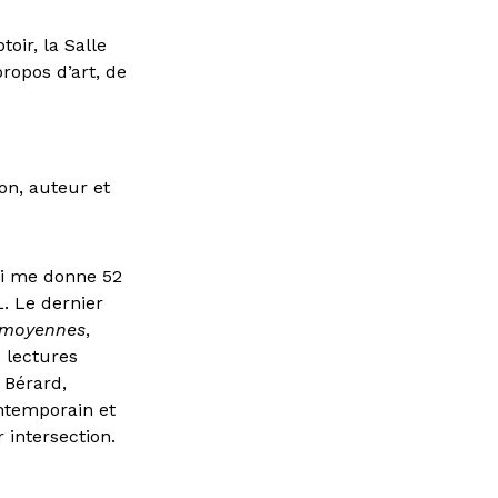
oir, la Salle
propos d’art, de
on, auteur et
qui me donne 52
L. Le dernier
s moyennes
,
e lectures
 Bérard,
ontemporain et
r intersection.