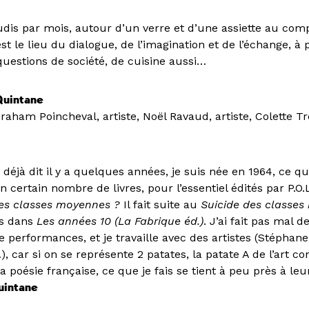
udis par mois, autour d’un verre et d’une assiette au compt
t le lieu du dialogue, de l’imagination et de l’échange, à 
 questions de société, de cuisine aussi…
Quintane
aham Poincheval, artiste, Noël Ravaud, artiste, Colette Tr
 déjà dit il y a quelques années, je suis née en 1964, ce 
 un certain nombre de livres, pour l’essentiel édités par P.O.
des classes moyennes ?
Il fait suite au
Suicide des classe
ns dans
Les années 10 (La Fabrique éd.)
. J’ai fait pas mal d
e performances, et je travaille avec des artistes (Stéphane
 car si on se représente 2 patates, la patate A de l’art c
la poésie française, ce que je fais se tient à peu près à leu
uintane