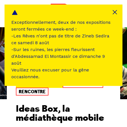
Panneau de gestion des cookies
MENU
Exceptionnellement, deux de nos expositions
seront fermées ce week-end :
-Les Rêves n'ont pas de titre de Zineb Sedira
ce samedi 8 août
-Sur les ruines, les pierres fleurissent
d'Abdessamad El Montassir ce dimanche 9
août
Veuillez nous excuser pour la gêne
occasionnée.
ÉVÉNEMENT PASSÉ
ATELIER /STAGE
RENCONTRE
Ideas Box, la
médiathèque mobile