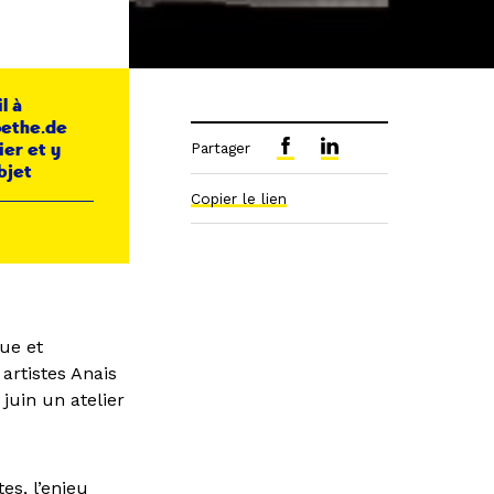
l à
oethe.de
ier et y
Partager
bjet
Copier le lien
ue et
 artistes Anais
juin un atelier
es, l’enjeu