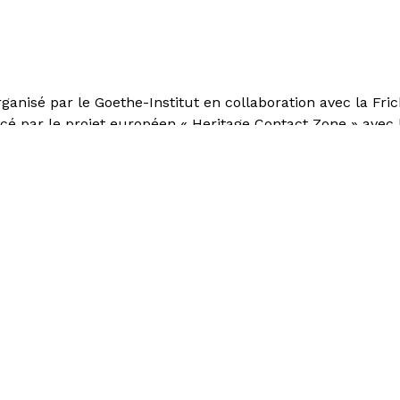
rganisé par le Goethe-Institut en collaboration avec la Fric
ancé par le projet européen « Heritage Contact Zone » avec
eative Europe » de l’Union Européenne.