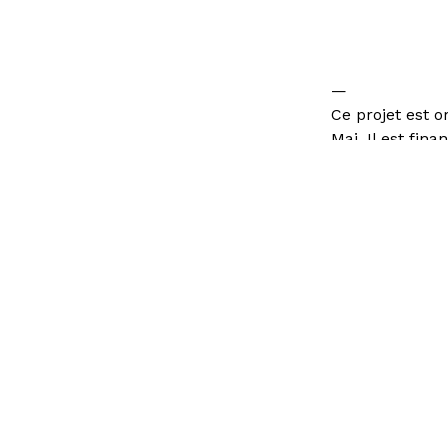
—
Ce projet est o
Mai. Il est fin
programme « Cr