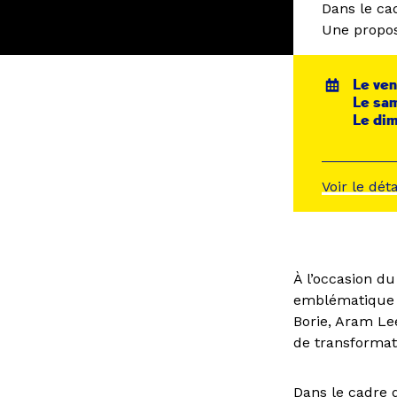
Dans le ca
Une propos
Le ven
Le sam
Le dim
Voir le dét
À l’occasion d
emblématique de
Borie, Aram Le
de transformat
Dans le cadre d