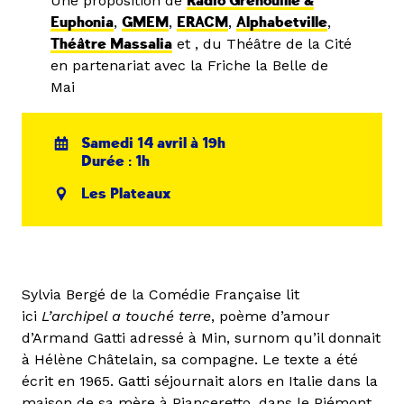
Une proposition de
Radio Grenouille &
Euphonia
,
GMEM
,
ERACM
,
Alphabetville
,
Théâtre Massalia
et , du Théâtre de la Cité
en partenariat avec la Friche la Belle de
Mai
Samedi 14 avril à 19h
Durée : 1h
Les Plateaux
Sylvia Bergé de la Comédie Française lit
ici
L’archipel a touché terre
, poème d’amour
d’Armand Gatti adressé à Min, surnom qu’il donnait
à Hélène Châtelain, sa compagne. Le texte a été
écrit en 1965. Gatti séjournait alors en Italie dans la
maison de sa mère à Pianceretto, dans le Piémont.