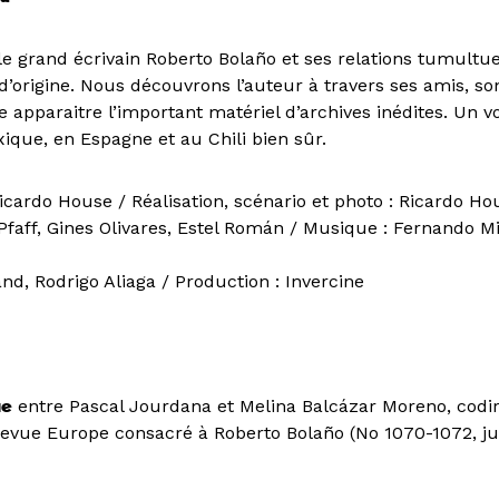
le grand écrivain Roberto Bolaño et ses relations tumultu
 d’origine. Nous découvrons l’auteur à travers ses amis, son
e apparaitre l’important matériel d’archives inédites. Un 
que, en Espagne et au Chili bien sûr.
Ricardo House / Réalisation, scénario et photo : Ricardo H
faff, Gines Olivares, Estel Román / Musique : Fernando Mil
nd, Rodrigo Aliaga / Production : Invercine
ue
entre Pascal Jourdana et Melina Balcázar Moreno, codir
evue Europe consacré à Roberto Bolaño (No 1070-1072, ju