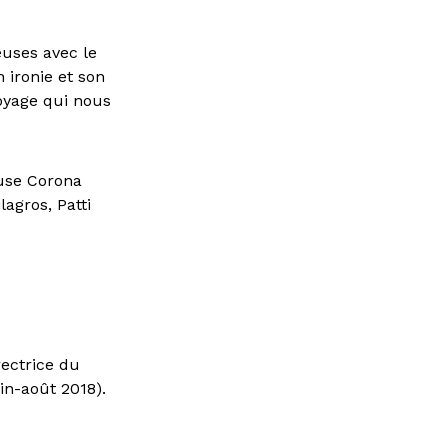
euses avec le
 ironie et son
voyage qui nous
ouse Corona
agros, Patti
ectrice du
in-août 2018).