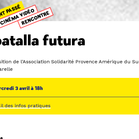
NT PASSÉ
CINÉMA VIDÉO
RENCONTRE
atalla futura
ition de l'Association Solidarité Provence Amérique du S
arelle
credi 3 avril à 18h
ail des infos pratiques
ra