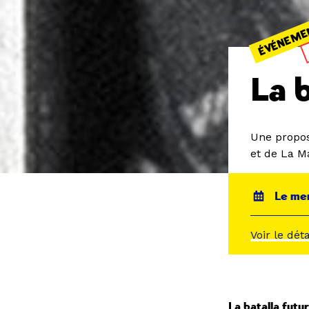
ÉVÉNEME
La b
Une propos
et de La M
Le mer
Voir le dét
La batalla futu