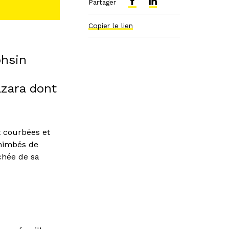
Partager
Copier le lien
ohsin
zara dont
 courbées et
 nimbés de
chée de sa