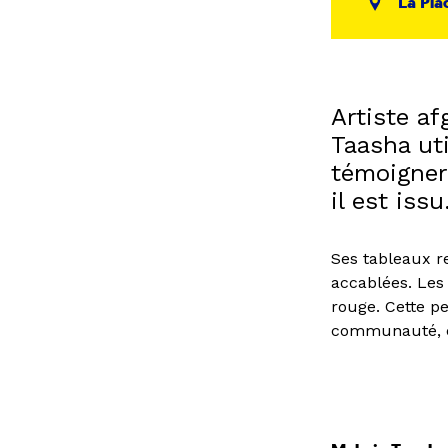
La Pla
Artiste a
Taasha uti
témoigner
il est issu
Ses tableaux r
accablées. Les 
rouge. Cette p
communauté, ell