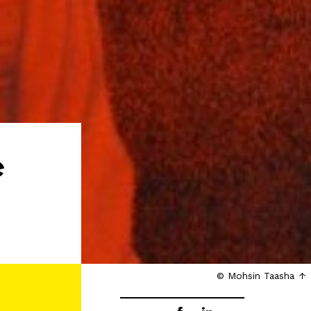
e
© Mohsin Taasha