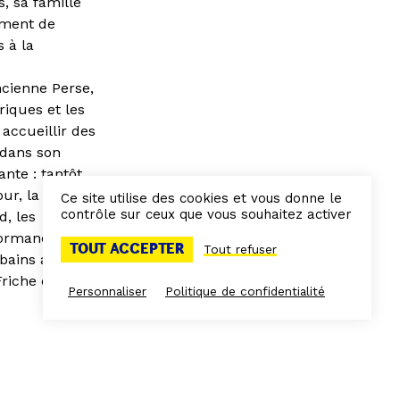
s, sa famille
ement de
s à la
ncienne Perse,
riques et les
 accueillir des
r dans son
nte : tantôt
ur, la passion
Ce site utilise des cookies et vous donne le
contrôle sur ceux que vous souhaitez activer
d, les
formances,
TOUT ACCEPTER
Tout refuser
bains autant
riche du 6
Personnaliser
Politique de confidentialité