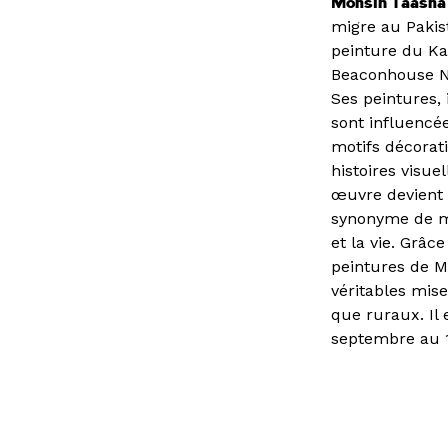
Mohsin Taasha
migre au Pakis
peinture du Kab
Beaconhouse Na
Ses peintures, 
sont influencé
motifs décorati
histoires visue
œuvre devient 
synonyme de mo
et la vie. Grâc
peintures de 
véritables mis
que ruraux. Il
septembre au 