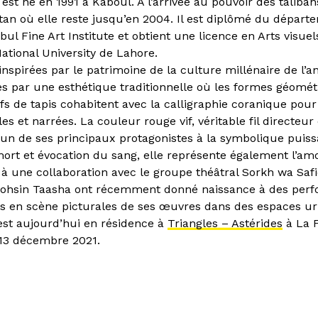
est né en 1991 à Kaboul. À l’arrivée au pouvoir des taliban
tan où elle reste jusqu’en 2004. Il est diplômé du départ
ul Fine Art Institute et obtient une licence en Arts visuel
tional University de Lahore.
inspirées par le patrimoine de la culture millénaire de l’a
es par une esthétique traditionnelle où les formes géomét
fs de tapis cohabitent avec la calligraphie coranique pour
lles et narrées. La couleur rouge vif, véritable fil directeu
un de ses principaux protagonistes à la symbolique puissa
rt et évocation du sang, elle représente également l’amo
e à une collaboration avec le groupe théâtral Sorkh wa Safi
Mohsin Taasha ont récemment donné naissance à des per
es en scène picturales de ses œuvres dans des espaces ur
 est aujourd’hui en résidence à
Triangles – Astérides
à La F
13 décembre 2021.