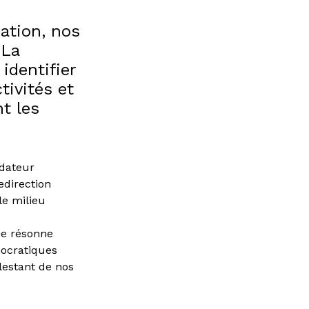
ation, nos
 La
identifier
ivités et
t les
dateur
edirection
le milieu
he résonne
mocratiques
lestant de nos