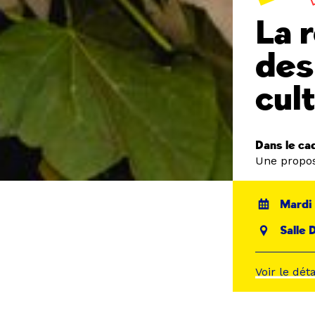
La 
des
cul
Dans le ca
Une propos
Mardi 
Salle 
Voir le dét