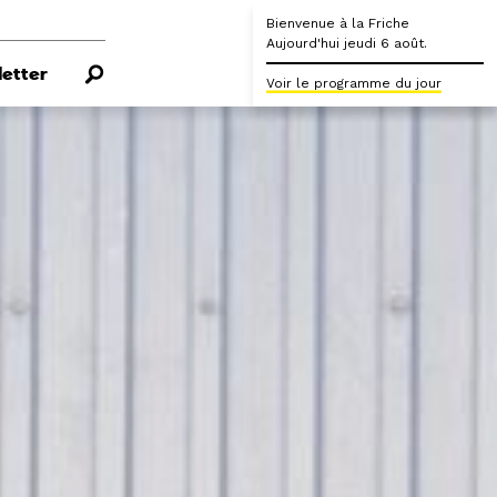
Bienvenue à la Friche
Aujourd'hui jeudi 6 août.
etter
Voir le programme du jour