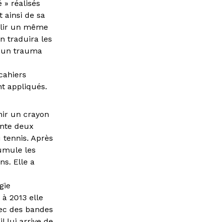
 » réalisés
 ainsi de sa
mplir un même
n traduira les
ucun trauma
cahiers
nt appliqués.
enir un crayon
ente deux
 tennis. Après
cumule les
ns. Elle a
gie
à 2013 elle
vec des bandes
l lui arrive de