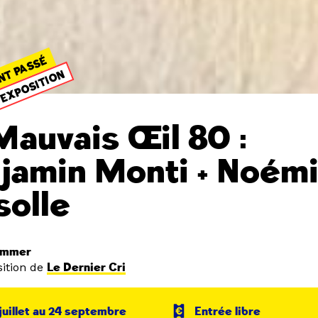
NT PASSÉ
EXPOSITION
Mauvais Œil 80 :
jamin Monti + Noém
solle
ummer
ition de
Le Dernier Cri
juillet au 24 septembre
Entrée libre