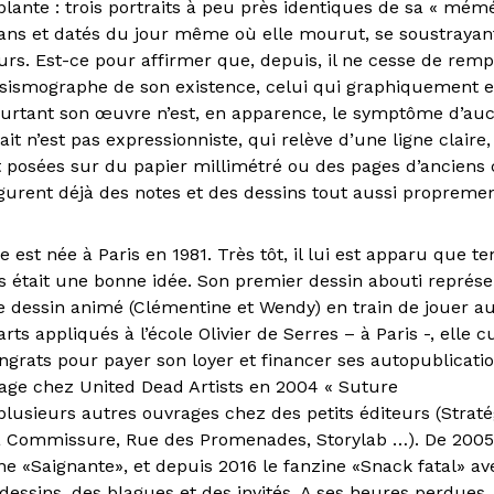
ante : trois portraits à peu près identiques de sa « mémé
7 ans et datés du jour même où elle mourut, se soustrayant
urs. Est-ce pour affirmer que, depuis, il ne cesse de re
le sismographe de son existence, celui qui graphiquement e
urtant son œuvre n’est, en apparence, le symptôme d’a
ait n’est pas expressionniste, qui relève d’une ligne claire,
posées sur du papier millimétré ou des pages d’anciens 
igurent déjà des notes et des dessins tout aussi propreme
 est née à Paris en 1981. Très tôt, il lui est apparu que t
s était une bonne idée. Son premier dessin abouti représ
 dessin animé (Clémentine et Wendy) en train de jouer au
rts appliqués à l’école Olivier de Serres – à Paris -, elle 
ingrats pour payer son loyer et financer ses autopublicatio
age chez United Dead Artists en 2004 « Suture
 plusieurs autres ouvrages chez des petits éditeurs (Straté
a Commissure, Rue des Promenades, Storylab …). De 2005 
ine «Saignante», et depuis 2016 le fanzine «Snack fatal» a
dessins, des blagues et des invités. A ses heures perdues, i