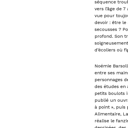
séquence troubl
vers l’âge de 
vue pour toujo
devoir : être 
secousses ? Po
profond. Son tr
soigneusement 
d’écoliers où f
Noémie Barsolle
entre ses main
personnages de
des études en a
petits boulots 
publié un ouvr
à point », puis
Alimentaire, L
réalise le fanz
dessinées, des 