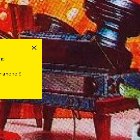
nd :
imanche 9