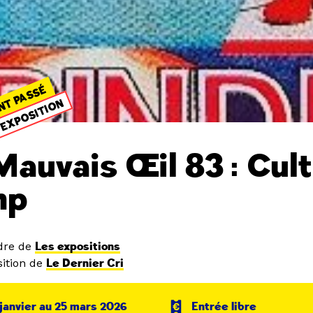
NT PASSÉ
EXPOSITION
Mauvais Œil 83 : Cult
mp
dre de
Les expositions
ition de
Le Dernier Cri
janvier au 25 mars 2026
Entrée libre