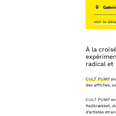
Galeri
Voir le dét
À la croi
expérimen
radical et
CULT PUMP
pub
des affiches, s
CULT PUMP est 
Radbrækket, do
d’artistes étra