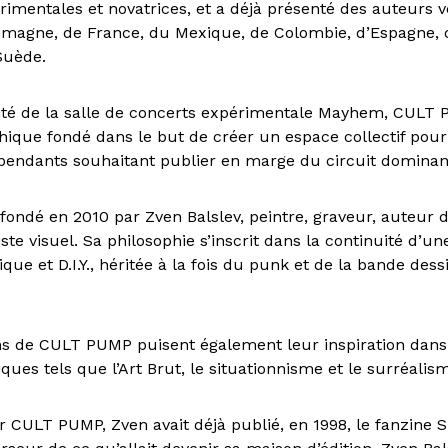
rimentales et novatrices, et a déjà présenté des auteurs 
lemagne, de France, du Mexique, de Colombie, d’Espagne,
Suède.
ité de la salle de concerts expérimentale Mayhem, CULT 
hique fondé dans le but de créer un espace collectif pour 
pendants souhaitant publier en marge du circuit dominan
 fondé en 2010 par Zven Balslev, peintre, graveur, auteur
iste visuel. Sa philosophie s’inscrit dans la continuité d’u
que et D.I.Y., héritée à la fois du punk et de la bande dess
ns de CULT PUMP puisent également leur inspiration dans
iques tels que l’Art Brut, le situationnisme et le surréalis
 CULT PUMP, Zven avait déjà publié, en 1998, le fanzine S