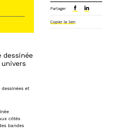
Partager
Copier le lien
e dessinée
 univers
s dessinées et
inée
aux côtés
 des bandes