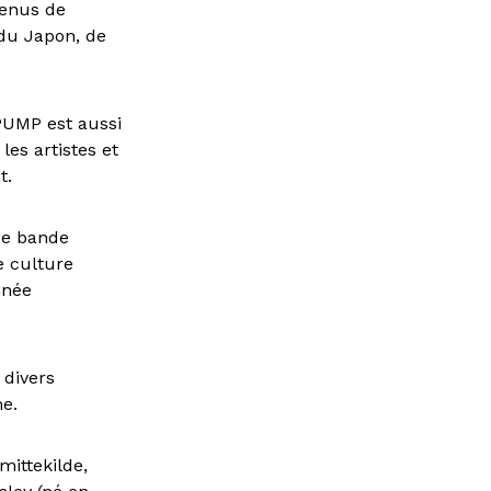
venus de
 du Japon, de
PUMP est aussi
les artistes et
t.
 de bande
ne culture
inée
 divers
me.
mittekilde,