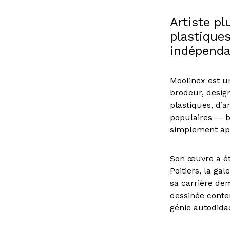
Artiste pl
plastiques
indépenda
Moolinex est un 
brodeur, desig
plastiques, d’
populaires — br
simplement app
Son œuvre a ét
Poitiers, la ga
sa carrière dem
dessinée contem
génie autodida