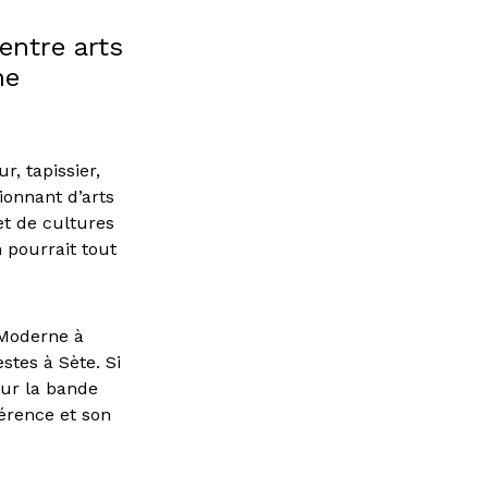
 entre arts
ne
r, tapissier,
ionnant d’arts
et de cultures
 pourrait tout
 Moderne à
stes à Sète. Si
sur la bande
vérence et son