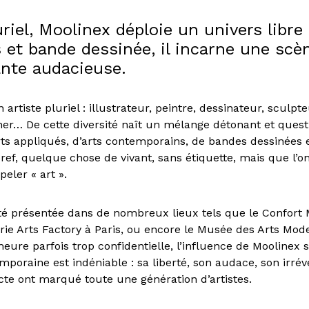
uriel, Moolinex déploie un univers libre
 et bande dessinée, il incarne une scè
nte audacieuse.
artiste pluriel : illustrateur, peintre, dessinateur, sculpteu
ner… De cette diversité naît un mélange détonant et quest
arts appliqués, d’arts contemporains, de bandes dessinées 
ef, quelque chose de vivant, sans étiquette, mais que l’on
eler « art ».
é présentée dans de nombreux lieux tels que le Confort
lerie Arts Factory à Paris, ou encore le Musée des Arts Mode
eure parfois trop confidentielle, l’influence de Moolinex 
poraine est indéniable : sa liberté, son audace, son irré
cte ont marqué toute une génération d’artistes.