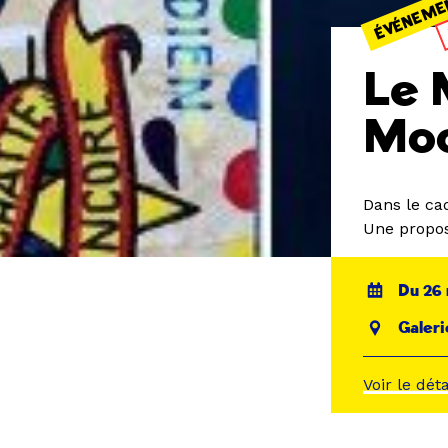
ÉVÉNEME
Le 
Moo
Dans le ca
Une propos
Du 26 
Galeri
Voir le dét