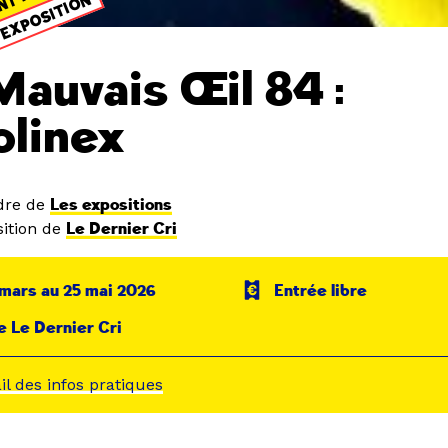
NT PASSÉ
EXPOSITION
Mauvais Œil 84 :
linex
dre de
Les expositions
ition de
Le Dernier Cri
mars au 25 mai 2026
Entrée libre
e Le Dernier Cri
ail des infos pratiques