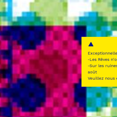
Exceptionnell
-Les Rêves n'o
-Sur les ruine
août
Veuillez nous