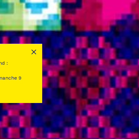
nd :
imanche 9