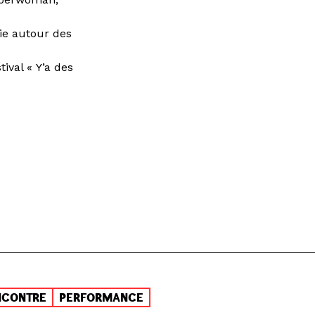
rie autour des
ival « Y’a des
NCONTRE
PERFORMANCE