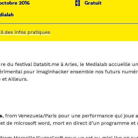
octobre 2016
Gratuit
dialab
ail des infos pratiques
e du festival Databit.me à Arles, le Medialab accueille un
périmental pour imaginhacker ensemble nos futurs numér
 et Ailleurs.
s
, from Venezuela/Paris pour une performance qui joue av
r et de microsoft word, mort en direct d’un programme et
, from Marseille/SugarCraft pour un set ou mini live en 