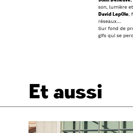
son, lumière et
David Lep0le
,
réseaux…
Sur fond de pro
gifs qui se per
Et aussi