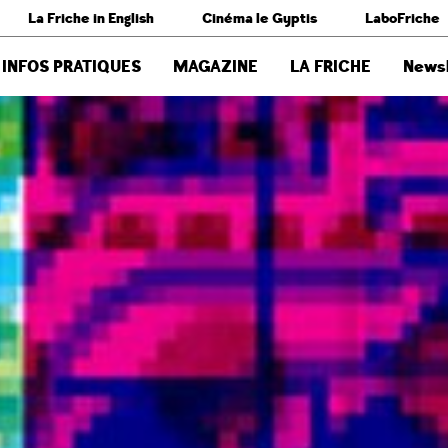
La Friche in English
Cinéma le Gyptis
LaboFriche
INFOS PRATIQUES
MAGAZINE
LA FRICHE
Newsl