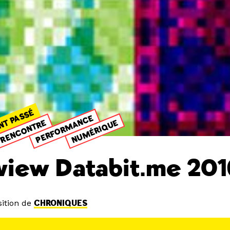
NT PASSÉ
PERFORMANCE
NUMÉRIQUE
RENCONTRE
view Databit.me 201
ition de
CHRONIQUES