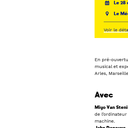
Le 28 
Le Mé
Voir le dét
En pré-ouvertur
musical et ex
Arles, Marseille
Avec
Miyo Van Steni
de l’ordinateu
machine.
John Deneuve