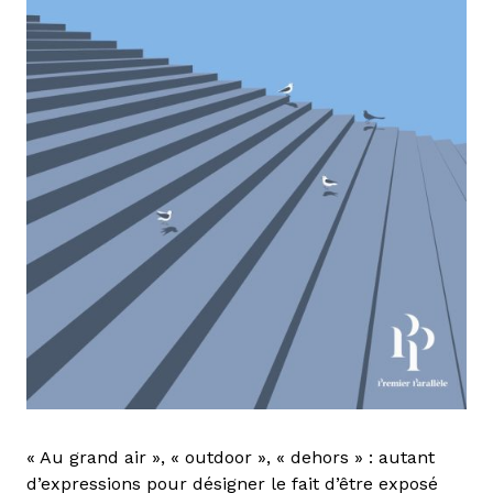
« Au grand air », « outdoor », « dehors » : autant
d’expressions pour désigner le fait d’être exposé