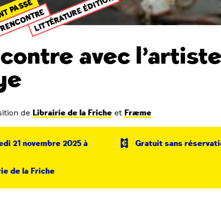
LITTÉRATURE ÉDITION
NT PASSÉ
RENCONTRE
contre avec l’artist
ye
ition de
Librairie de la Friche
et
Fræme
edi 21 novembre 2025 à
Gratuit sans réservat
rie de la Friche