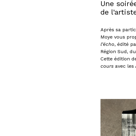
Une soirée
de l’artis
Après sa partic
Moye vous prop
l’écho
, édité p
Région Sud, d
Cette édition d
cours
avec les 