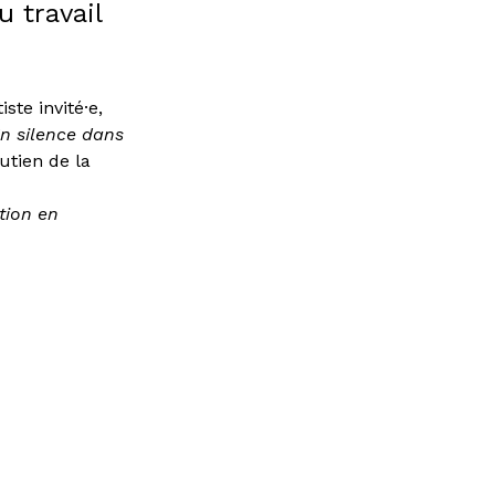
 travail
ste invité·e,
n silence dans
utien de la
tion en