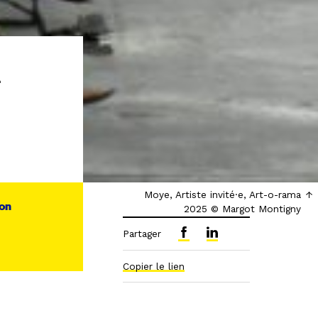
e
Moye, Artiste invité·e, Art-o-rama
ion
2025 © Margot Montigny
Partager
Copier le lien