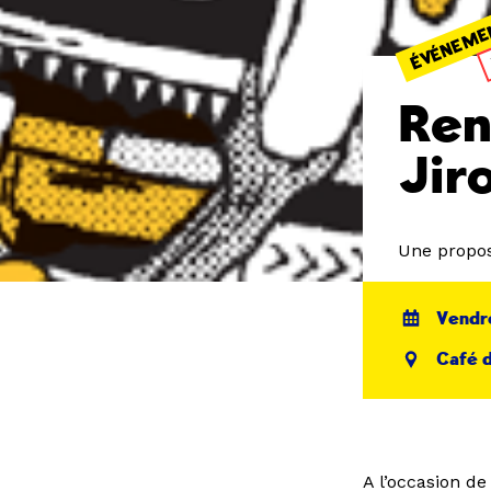
ÉVÉNEME
Ren
Jir
Une propos
Vendre
Café d
A l’occasion d