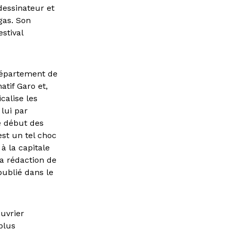
 dessinateur et
gas. Son
stival
département de
atif Garo et,
calise les
lui par
e début des
est un tel choc
 à la capitale
a rédaction de
publié dans le
ouvrier
plus