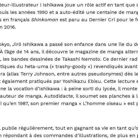
teur-illustrateur ! Ishikawa joue un rôle actif en tant que
epuis les années 1990 et a auto-édité une centaine de man
s en français
Shinkoman
est paru au Dernier Cri pour le fe
n 2016.
okyo, Jirô Ishikawa a passé son enfance dans une île du 
À l’âge de 14 ans, il découvre le magazine de manga altern
, les bandes dessinées de Takashi Nemoto. Ce dernier radi
étiques du heta-uma (« trashy-goody ») revendiqués avant 
a (alias Terry Johnson, entre autres pseudonymes) dès l
t également pratiqués par Yoshikazu Ebisu. Cette lecture 
ne la vocation d’Ishikawa : à peine sorti du lycée, il monte
 auteur de manga. Autodidacte, il soumet ses planches à l
nsi qu’en 1987, son premier manga « L’homme oiseau » est 
 il publie régulièrement, tout en gagnant sa vie en tant qu’
 en répondant à des commandes d’illustrations, de plus en 