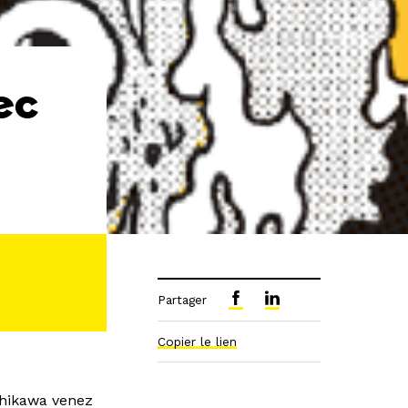
ec
Partager
Copier le lien
shikawa venez