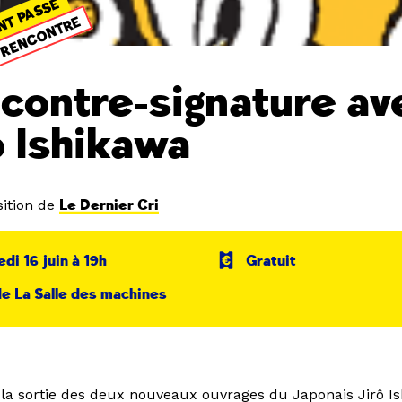
NT PASSÉ
RENCONTRE
contre-signature av
o Ishikawa
ition de
Le Dernier Cri
di 16 juin à 19h
Gratuit
e La Salle des machines
e la sortie des deux nouveaux ouvrages du Japonais Jirô I