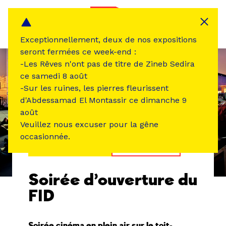
Panneau de gestion des cookies
MENU
Exceptionnellement, deux de nos expositions
seront fermées ce week-end :
-Les Rêves n'ont pas de titre de Zineb Sedira
ce samedi 8 août
-Sur les ruines, les pierres fleurissent
d'Abdessamad El Montassir ce dimanche 9
août
Veuillez nous excuser pour la gêne
occasionnée.
ÉVÉNEMENT PASSÉ
CINÉMA VIDÉO
Soirée d’ouverture du
FID
Soirée cinéma en plein air sur le toit-