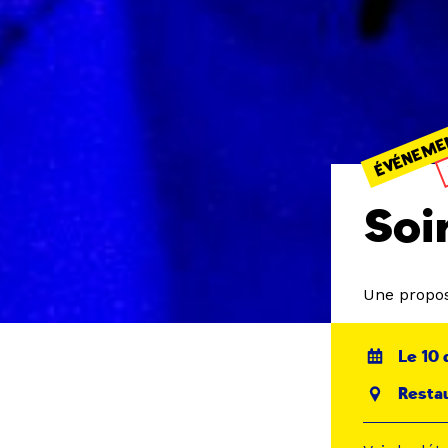
ÉVÉNEME
Soi
Une propos
Le 10 
Restau