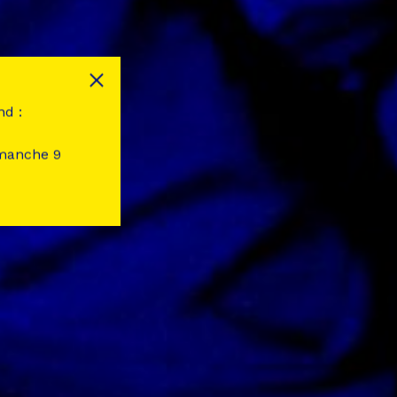
nd :
imanche 9