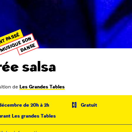
NT PASSÉ
MUSIQUE SON
DANSE
rée salsa
ition de
Les Grandes Tables
décembre de 20h à 2h
Gratuit
rant Les grandes Tables