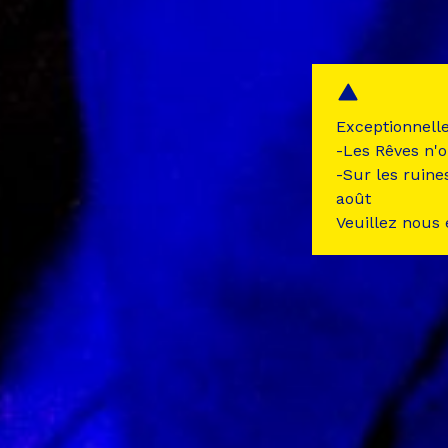
Exceptionnell
-Les Rêves n'o
-Sur les ruine
août
Veuillez nous