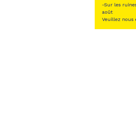
-Sur les ruine
août
Veuillez nous