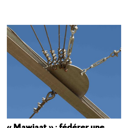
« Mawjaat » : fédérer une