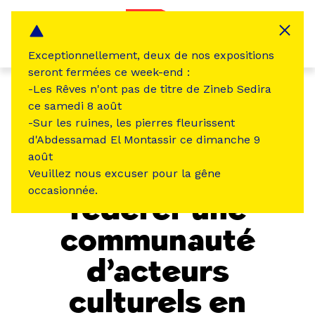
Panneau de gestion des cookies
MENU
Exceptionnellement, deux de nos expositions
seront fermées ce week-end :
-Les Rêves n'ont pas de titre de Zineb Sedira
Coopération internationale
ce samedi 8 août
-Sur les ruines, les pierres fleurissent
EXPÉRIENCE(S)
d'Abdessamad El Montassir ce dimanche 9
août
« Mawjaat » :
Veuillez nous excuser pour la gêne
occasionnée.
fédérer une
communauté
d’acteurs
culturels en