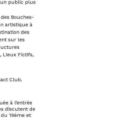
 un public plus
es des Bouches-
n artistique à
tination des
ent sur les
ructures
 Lieux Fictifs,
tact Club.
uée à l’entrée
es discutent de
t du 19ème et