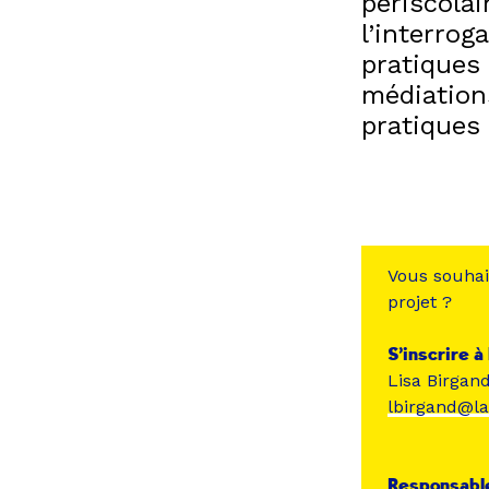
périscolai
l’interrog
pratiques 
médiation
pratiques
Vous souhai
projet ?
S’inscrire à
Lisa Birgan
lbirgand@la
Responsable 