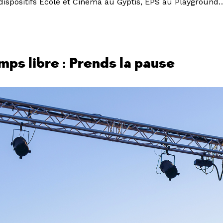
 dispositifs École et Cinéma au Gyptis, EPS au Playground
emps libre : Prends la pause