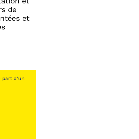
tation et
rs de
entées et
es
e part d’un