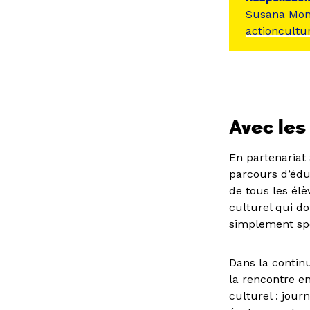
Susana Mon
actioncultu
Avec les
En partenariat 
parcours d’éduc
de tous les élè
culturel qui do
simplement spe
Dans la continu
la rencontre en
culturel : jour