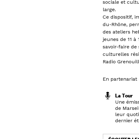
sociale et cult
large.
Ce dispositif, 
du-Rhône, perme
des ateliers h
jeunes de 11 à 
savoir-faire d
culturelles rés
Radio Grenouil
En partenariat 
La Tour
Une émissi
de Marsei
leur quot
dernier ét