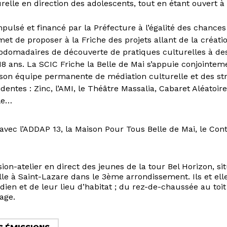
urelle en direction des adolescents, tout en étant ouvert à
impulsé et financé par la Préfecture à l’égalité des chanc
t de proposer à la Friche des projets allant de la créatio
ebdomadaires de découverte de pratiques culturelles à des
18 ans. La SCIC Friche la Belle de Mai s’appuie conjointem
e son équipe permanente de médiation culturelle et des st
identes : Zinc, l’AMI, le Théâtre Massalia, Cabaret Aléatoire,
le…
avec l’ADDAP 13, la Maison Pour Tous Belle de Mai, le Con
on-atelier en direct des jeunes de la tour Bel Horizon, sit
lle à Saint-Lazare dans le 3ème arrondissement. Ils et ell
idien et de leur lieu d’habitat ; du rez-de-chaussée au toi
age.