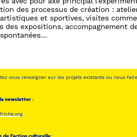
res avec pour axe principal l’expérimen
ation des processus de création : atelie
artistiques et sportives, visites comm
s des expositions, accompagnement d
 spontanées…
tez vous renseigner sur les projets existants ou nous fair
 la newsletter :
d
friche.org
de l’action culturelle
: