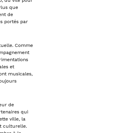
, du vite pour
 Plus que
ent de
es portés par
étuelle. Comme
ccompagnement
rimentations
ales et
sont musicales,
toujours
œur de
rtenaires qui
e ville, la
t culturelle.