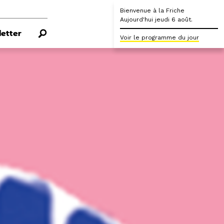
Bienvenue à la Friche
Aujourd'hui jeudi 6 août.
etter
Voir le programme du jour