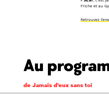
«
JEST
, c’est 
Friche et au Gy
Retrouvez l’en
Au progra
de Jamais d’eux sans toi