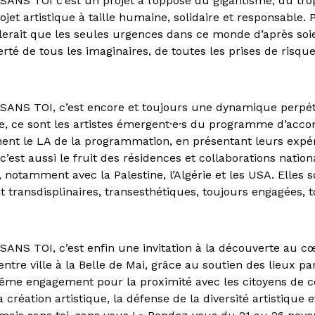
ANS TOI c’est un projet à l’opposé du gigantisme, du trop
jet artistique à taille humaine, solidaire et responsable.
blerait que les seules urgences dans ce monde d’après soi
erté de tous les imaginaires, de toutes les prises de risqu
SANS TOI, c’est encore et toujours une dynamique perp
re, ce sont les artistes émergent·e·s du programme d’a
ent le LA de la programmation, en présentant leurs expé
c’est aussi le fruit des résidences et collaborations nation
, notamment avec la Palestine, l’Algérie et les USA. Elles 
 transdisplinaires, transesthétiques, toujours engagées, 
ANS TOI, c’est enfin une invitation à la découverte au c
entre ville à la Belle de Mai, grâce au soutien des lieux pa
ême engagement pour la proximité avec les citoyens de cett
 création artistique, la défense de la diversité artistique e