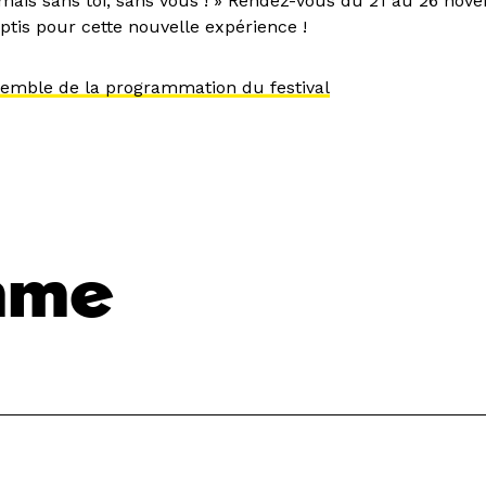
jamais sans toi, sans vous ! » Rendez-vous du 21 au 26 nov
ptis pour cette nouvelle expérience !
semble de la programmation du festival
mme