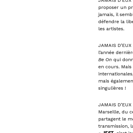
JAMAIS D’EUX S
proposer un pro
jamais, il sem
défendre la lib
les artistes.
JAMAIS D’EUX 
l’année derniè
Be On
qui donn
en cours. Mais 
internationales
mais également
singulières !
JAMAIS D’EUX S
Marseille, du c
partagent le m
transmission, la