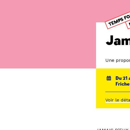
TEMPS F
Jam
Une propos
Du 21 
Friche
Voir le dét