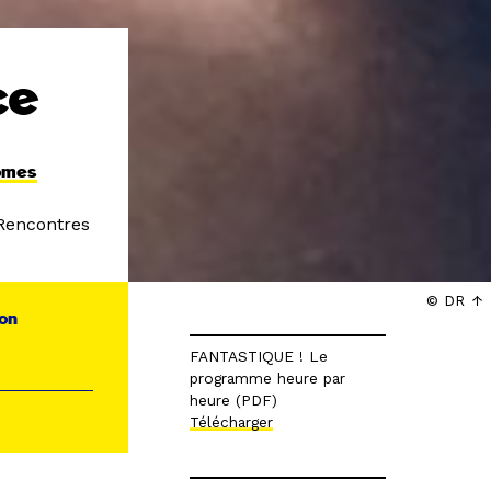
ce
omes
 Rencontres
© DR
ion
FANTASTIQUE ! Le
programme heure par
heure (PDF)
Télécharger