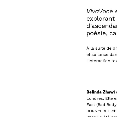
VivaVoce
e
explorant 
d’ascenda
poésie, c
À la suite de d
et se lance dan
l’interaction t
Belinda Zhawi
Londres. Elle e
East (Bad Betty
BORN::FREE et 