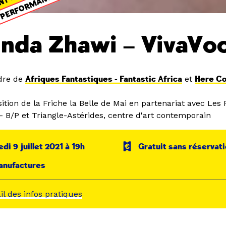
NT PASSÉ
PERFORMANCE
inda Zhawi – VivaVo
dre de
Afriques Fantastiques - Fantastic Africa
et
Here C
ition de la Friche la Belle de Mai en partenariat avec Les
 - B/P et Triangle-Astérides, centre d'art contemporain
di 9 juillet 2021 à 19h
Gratuit sans réservat
anufactures
ail des infos pratiques