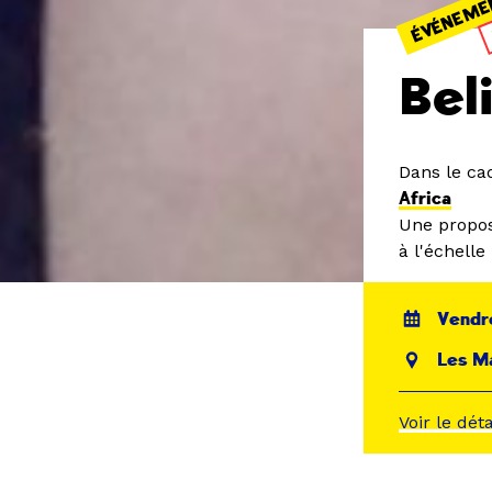
ÉVÉNEME
Bel
Dans le ca
Africa
Une propos
à l'échelle
Vendre
Les M
Voir le dét