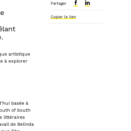
Partager
le
Copier le lien
êlant
.
que artistique
e à explorer
d’hui basée à
South of South
 littéraires
vail de Belinda