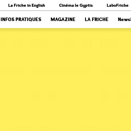
La Friche in English
Cinéma le Gyptis
LaboFriche
INFOS PRATIQUES
MAGAZINE
LA FRICHE
Newsl