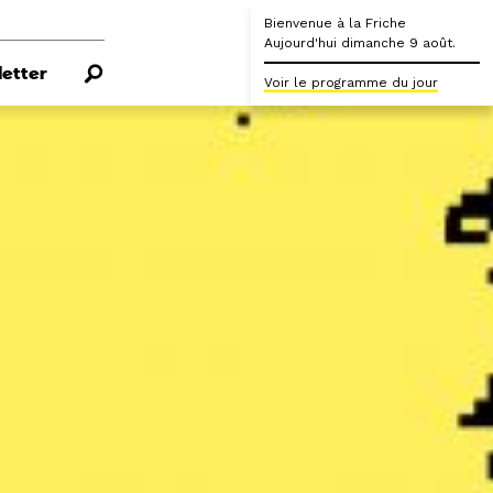
Bienvenue à la Friche
Aujourd'hui dimanche 9 août.
etter
Voir le programme du jour