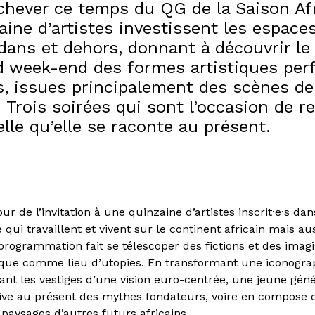
chever ce temps du QG de la Saison Af
ine d’artistes investissent les espaces
edans et dehors, donnant à découvrir l
d week-end des formes artistiques per
s, issues principalement des scènes d
 Trois soirées qui sont l’occasion de r
telle qu’elle se raconte au présent.
ur de l’invitation à une quinzaine d’artistes inscrit·e·s d
qui travaillent et vivent sur le continent africain mais aus
 programmation fait se télescoper des fictions et des imag
rique comme lieu d’utopies. En transformant une iconogra
ant les vestiges d’une vision euro-centrée, une jeune gén
ctive au présent des mythes fondateurs, voire en compose
 paysages d’autres futurs africains.