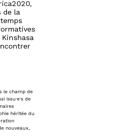
rica2020,
 de la
e temps
formatives
e Kinshasa
encontrer
ans le champ de
si issu·e·s de
inaires
phie héritée du
ération
 de nouveaux,