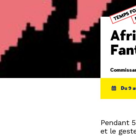
TEMPS F
Afr
Fan
Commissari
Du 9 au
Pendant 5
et le gest