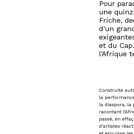
Pour para
une quinza
Friche, d
d’un gran
exigeante
et du Cap.
l’Afrique 
Construite auto
la performance 
la diaspora, la
racontant l’Af
passé, en effaç
d’artistes réa
et esquisse les