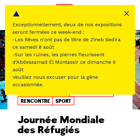
Panneau de gestion des cookies
MENU
Exceptionnellement, deux de nos expositions
seront fermées ce week-end :
-Les Rêves n'ont pas de titre de Zineb Sedira
ce samedi 8 août
-Sur les ruines, les pierres fleurissent
d'Abdessamad El Montassir ce dimanche 9
août
Veuillez nous excuser pour la gêne
occasionnée.
ÉVÉNEMENT PASSÉ
ATELIER /STAGE
RENCONTRE
SPORT
Journée Mondiale
des Réfugiés