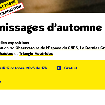
NT PASSÉ
EXPOSITION
nissages d’automne
elles expositions
ition de
Observatoire de l'Espace du CNES
,
Le Dernier Cr
haïstos
et
Triangle-Astérides
di 17 octobre 2025 de 17h
Gratuit
r