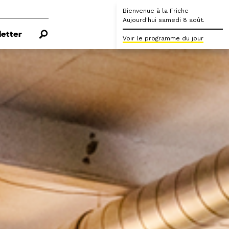
Bienvenue à la Friche
Aujourd'hui samedi 8 août.
etter
Voir le programme du jour