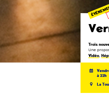
ÉVÉNEME
Ver
Trois nouv
Une propos
Vidéo
,
Hép
Vendre
à 22h
La Tou