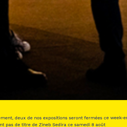
ement, deux de nos expositions seront fermées ce week-e
nt pas de titre de Zineb Sedira ce samedi 8 août