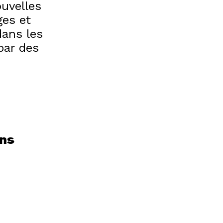
uvelles
ges et
dans les
par des
ons