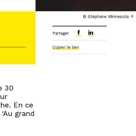
© Stéphane Minnesota
Partager
Copier le lien
e 30
our
che. En ce
 ‘Au grand