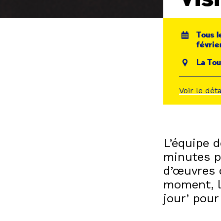
Tous l
févrie
La Tou
Voir le dét
L’équipe 
minutes p
d’œuvres 
moment, le
jour’ pour