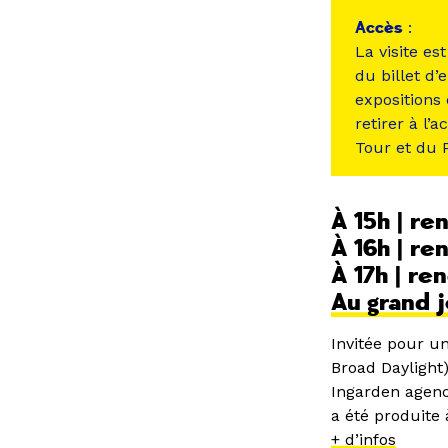
Accès
:
La visite es
du billet d’
expositions 
retirer à l’
Tour et du
À 15h | r
À 16h | r
À 17h | re
Au grand 
Invitée pour un
Broad Daylight)
Ingarden agenc
a été produite 
+ d’infos