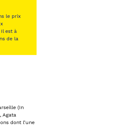
s le prix
ux
Il est à
ns de la
seille (In
, Agata
ons dont l’une