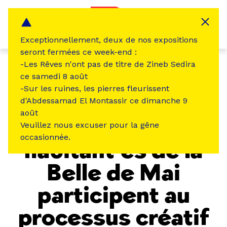
Panneau de gestion des cookies
MENU
Exceptionnellement, deux de nos expositions
seront fermées ce week-end :
-Les Rêves n'ont pas de titre de Zineb Sedira
Redirection écologique
ce samedi 8 août
-Sur les ruines, les pierres fleurissent
EXPÉRIENCE(S)
d'Abdessamad El Montassir ce dimanche 9
août
Quand les
Veuillez nous excuser pour la gêne
occasionnée.
habitant·es de la
Belle de Mai
participent au
processus créatif