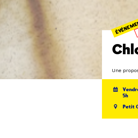
ÉVÉNEME
Chl
Une propos
Vendre
5h
Petit 