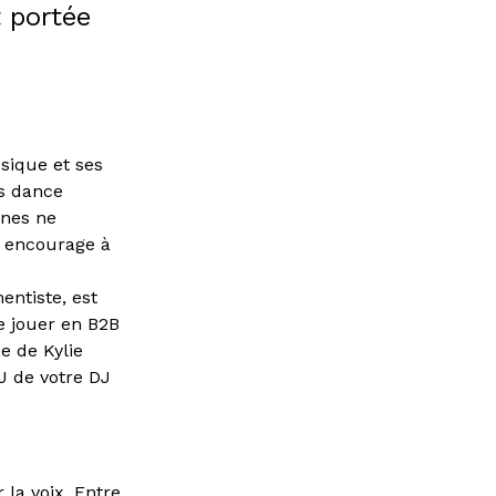
t portée
sique et ses
es dance
ones ne
s encourage à
entiste, est
de jouer en B2B
e de Kylie
J de votre DJ
la voix. Entre