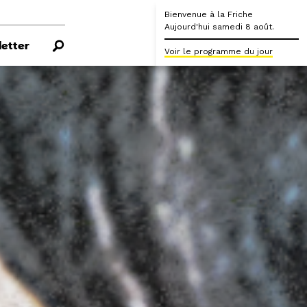
Bienvenue à la Friche
Aujourd'hui samedi 8 août.
etter
Voir le programme du jour