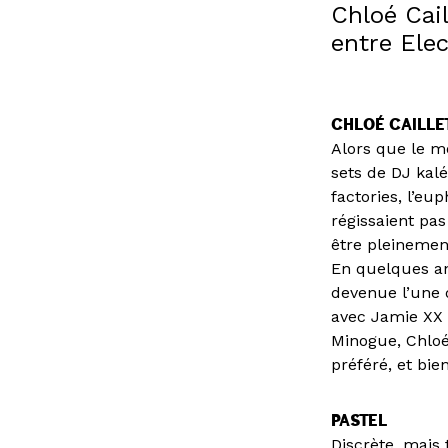
Chloé Cail
entre Elec
CHLOÉ CAILLE
Alors que le m
sets de DJ kal
factories, l’e
régissaient pa
être pleinemen
En quelques an
devenue l’une d
avec Jamie XX 
Minogue, Chloé 
préféré, et bien
PASTEL
Discrète, mais