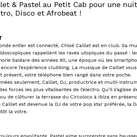
let & Pastel au Petit Cab pour une nui
tro, Disco et Afrobeat !
T
onde entier est connecté, Chloé Caillet est en club. Sa mu
éidoscopiques rappellent les raves utopiques du passé : l
uphorie baléare des années 90, une époque où les smartph
s encore l’expérience clubbing. La musique de Caillet vou
t présent, votre téléphone bien rangé dans votre poche.
nées seulement, Caillet, DJ, productrice et multi-instrum
es forces les plus vitalisantes de l’electro. Qu’il s’agisse 
ou de clôturer la terrasse du Circoloco à Ibiza en présenc
Caillet est devenue la DJ de votre pop star préférée, la D
tôt la votre.
 toujours envoûtante, Pastel aime surprendre sans hausser 