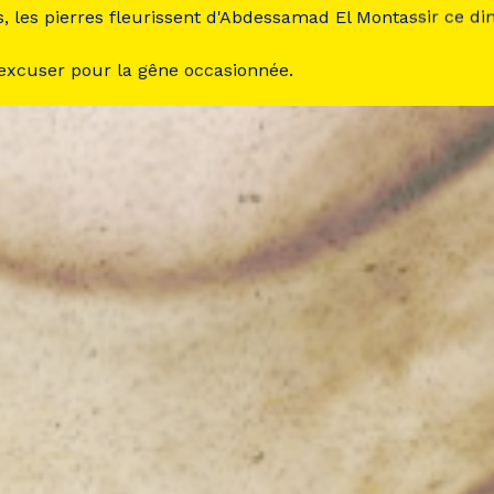
s, les pierres fleurissent d'Abdessamad El Montassir ce d
 excuser pour la gêne occasionnée.