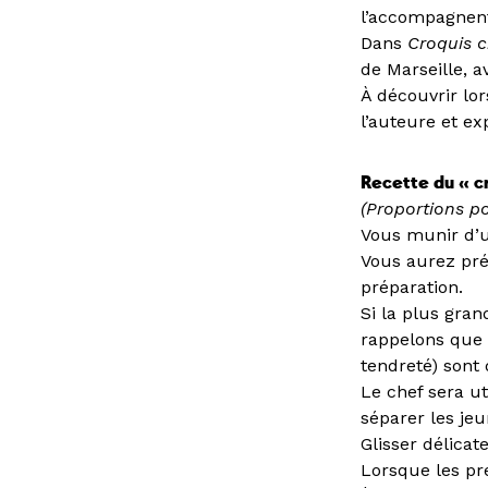
l’accompagnent
Dans
Croquis c
de Marseille, a
À découvrir lo
l’auteure et ex
Recette du « c
(Proportions po
Vous munir d’u
Vous aurez pré
préparation.
Si la plus gran
rappelons que l
tendreté) sont 
Le chef sera uti
séparer les jeu
Glisser délicat
Lorsque les pre