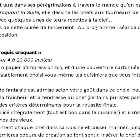
 tant dans ses pérégrinations à travers le monde qu’en ba
roquant la Suite
, elle dessine les chefs aux fourneaux de
vec quelques unes de leurs recettes à la clef…
rs de cette soirée de lancement ! Au programme : séance 
position.
roquis croquant »
ur 4 à 20 000 invités)
n papier d’impression bio, et d’une couverture cartonnée
alablement choisi vous-même les cuisiniers que vous inté
de fantaisie est admise selon votre goût dans ce choix, n
a fraicheur et la tendresse du chef (certains puristes par
des critères déterminants pour la réussite finale.
lisé intégralement (tout est bon dans le cuisinier) et il n’e
nes des vieux.
ement chaque chef dans sa cuisine et laisser mariner, jusq
mières odeurs de création se font sentir, insérer le chef