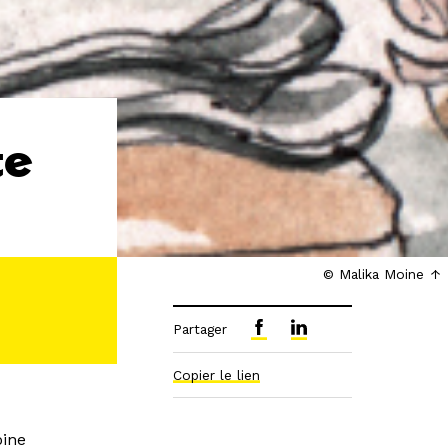
te
© Malika Moine
Partager
Copier le lien
oine