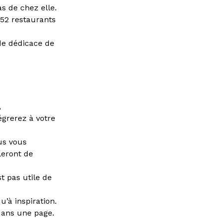
s de chez elle.
 52 restaurants
de dédicace de
,
grerez à votre
ous vous
leront de
st pas utile de
u’à inspiration.
 dans une page.