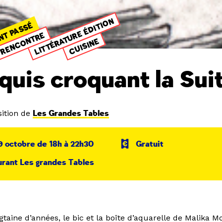
LITTÉRATURE ÉDITION
NT PASSÉ
RENCONTRE
CUISINE
quis croquant la Sui
ition de
Les Grandes Tables
9 octobre de 18h à 22h30
Gratuit
rant Les grandes Tables
taine d’années, le bic et la boîte d’aquarelle de Malika M