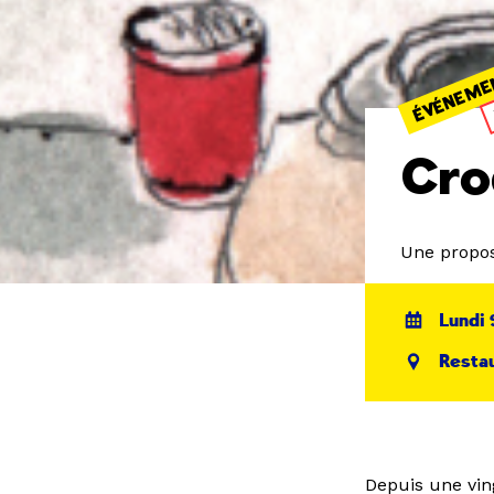
ÉVÉNEME
Cro
Une propos
Lundi 
Restau
Depuis une ving