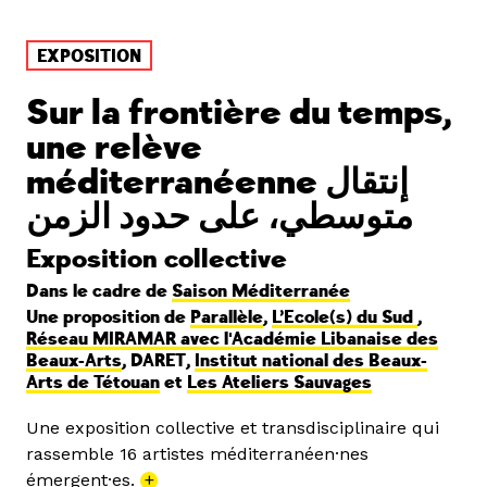
EXPOSITION
Sur la frontière du temps,
une relève
méditerranéenne إنتقال
متوسطي، على حدود الزمن
Exposition collective
Dans le cadre de
Saison Méditerranée
Une proposition de
Parallèle
,
L’Ecole(s) du Sud
,
Réseau MIRAMAR avec l'Académie Libanaise des
Beaux-Arts
, DARET,
Institut national des Beaux-
Arts de Tétouan
et
Les Ateliers Sauvages
Une exposition collective et transdisciplinaire qui
rassemble 16 artistes méditerranéen·nes
émergent·es.
+