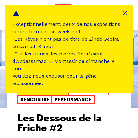
Panneau de gestion des cookies
MENU
Exceptionnellement, deux de nos expositions
seront fermées ce week-end :
-Les Rêves n'ont pas de titre de Zineb Sedira
ce samedi 8 août
-Sur les ruines, les pierres fleurissent
d'Abdessamad El Montassir ce dimanche 9
août
Veuillez nous excuser pour la gêne
occasionnée.
ÉVÉNEMENT PASSÉ
MUSIQUE SON
RENCONTRE
PERFORMANCE
Les Dessous de la
Friche #2