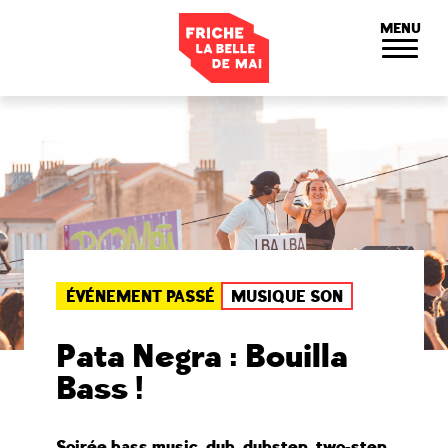
Panneau de gestion des cookies
MENU
ÉVÉNEMENT PASSÉ
MUSIQUE SON
Pata Negra : Bouilla
Bass !
Soirée bass music, dub, dubstep, two-step