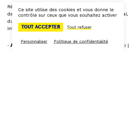
Résidences du 7 novembre au 5 décembre 2022
Ce site utilise des cookies et vous donne le
dans les studios de l’AMI à la Friche la Belle de Mai,
contrôle sur ceux que vous souhaitez activer
du 3 août au 6 novembre 2022 à la Cité
TOUT ACCEPTER
Tout refuser
internationale des arts.
Personnaliser
Politique de confidentialité
• Aboubakr Maatallah
| Accompagnement de l’A.M.I |
Portfolio
Aboubakr Maatallah est musicien, compositeur,
arrangeur et directeur musical. Avec un parcours
assez atypique, mi académique mi autodidacte, il
s’est forgé une polyvalence et une personnalité
artistique. Convaincu que l’émotion est le moteur
du langage musical et que c’est ce qui fait son
universalité, il la place au cœur de ses projets et
recherches, pour aborder plusieurs thèmes
comme la liberté, l’identité et le vivre ensemble. En
2013 il sort avec son groupe TARBA3T l’album
« mina el chaab w aila chaab » (par le peuple et