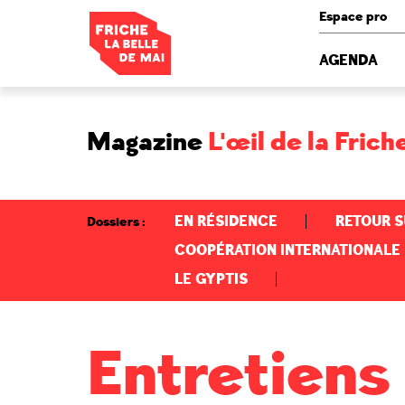
Panneau de gestion des cookies
Espace pro
AGENDA
Magazine
L'œil de la Frich
EN RÉSIDENCE
RETOUR S
Dossiers
COOPÉRATION INTERNATIONALE
LE GYPTIS
Entretiens