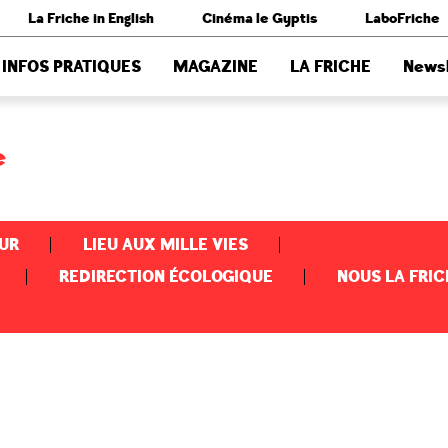
La Friche in English
Cinéma le Gyptis
LaboFriche
INFOS PRATIQUES
MAGAZINE
LA FRICHE
Newsl
e
UR
LIEU AUX MILLE VIES
REDIRECTION ÉCOLOGIQUE
NOUS LA FRIC