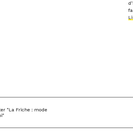
d
fa
Li
er "La Friche : mode
i"