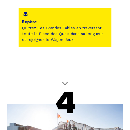
Repère
Quittez Les Grandes Tables en traversant
toute la Place des Quais dans sa longueur
et rejoignez le Wagon Jeux.
4