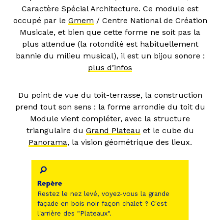
Caractère Spécial Architecture. Ce module est
occupé par le
Gmem
/ Centre National de Création
Musicale, et bien que cette forme ne soit pas la
plus attendue (la rotondité est habituellement
bannie du milieu musical), il est un bijou sonore :
plus d’infos
Du point de vue du toit-terrasse, la construction
prend tout son sens : la forme arrondie du toit du
Module vient compléter, avec la structure
triangulaire du
Grand Plateau
et le cube du
Panorama
, la vision géométrique des lieux.
Repère
Restez le nez levé, voyez-vous la grande
façade en bois noir façon chalet ? C'est
l'arrière des "Plateaux".