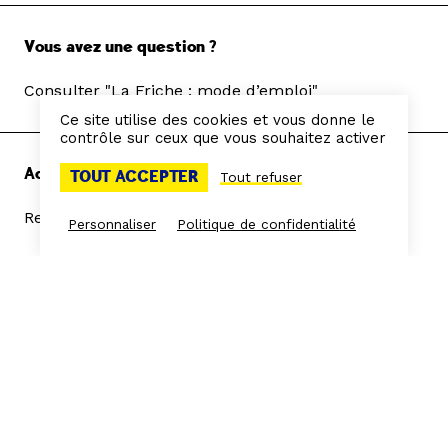
Vous avez une question ?
Consulter "La Friche : mode d’emploi"
Ce site utilise des cookies et vous donne le
contrôle sur ceux que vous souhaitez activer
Accès directs
TOUT ACCEPTER
Tout refuser
Restaurant Les Grandes Tables
Personnaliser
Politique de confidentialité
Privatisations
Espace presse
Pôle Arts de la Scène
Résidences
Espace Frichistes